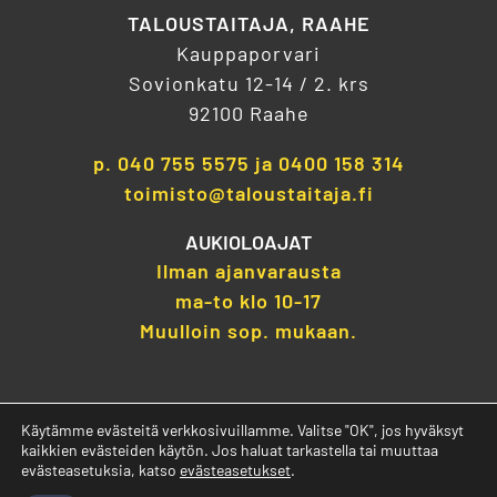
TALOUSTAITAJA, RAAHE
Kauppaporvari
Sovionkatu 12-14 / 2. krs
92100 Raahe
p.
040 755 5575
ja
0400 158 314
toimisto@taloustaitaja.fi
AUKIOLOAJAT
Ilman ajanvarausta
ma-to klo 10-17
Muulloin sop. mukaan.
Käytämme evästeitä verkkosivuillamme. Valitse "OK", jos hyväksyt
kaikkien evästeiden käytön. Jos haluat tarkastella tai muuttaa
evästeasetuksia, katso
evästeasetukset
.
Tietosuojaseloste
| © 2026 Jokilaakson Taloustaitaja Oy |