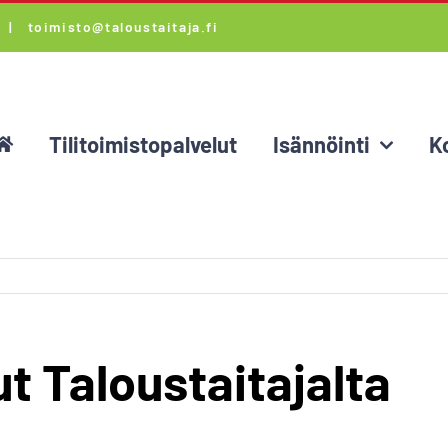
i) |
toimisto@taloustaitaja.fi
Tilitoimistopalvelut
Isännöinti
K
t Taloustaitajalta