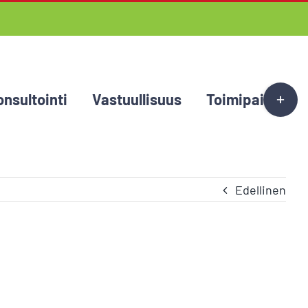
Toggle
onsultointi
Vastuullisuus
Toimipaikat
Sliding
Bar
Area
Edellinen