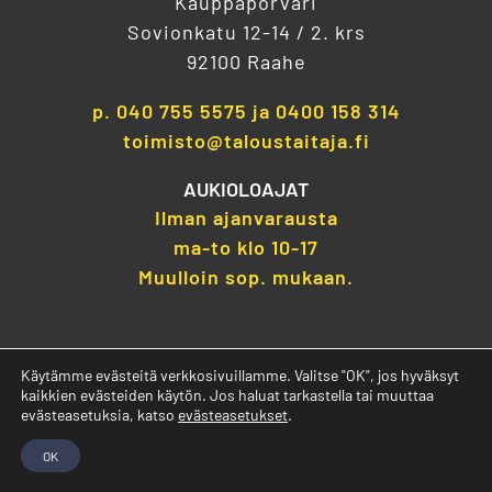
Kauppaporvari
Sovionkatu 12-14 / 2. krs
92100 Raahe
p.
040 755 5575
ja
0400 158 314
toimisto@taloustaitaja.fi
AUKIOLOAJAT
Ilman ajanvarausta
ma-to klo 10-17
Muulloin sop. mukaan.
Käytämme evästeitä verkkosivuillamme. Valitse "OK", jos hyväksyt
kaikkien evästeiden käytön. Jos haluat tarkastella tai muuttaa
evästeasetuksia, katso
evästeasetukset
.
Tietosuojaseloste
| © 2026 Jokilaakson Taloustaitaja Oy |
OK
Digimarkkinointi
Donetti Oy