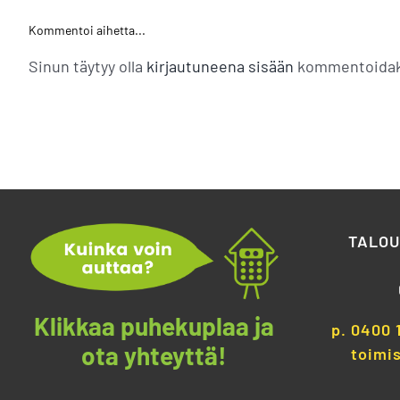
Kommentoi aihetta...
Sinun täytyy olla
kirjautuneena sisään
kommentoidak
TALOU
Klikkaa puhekuplaa ja
p.
0400 
ota yhteyttä!
toimis