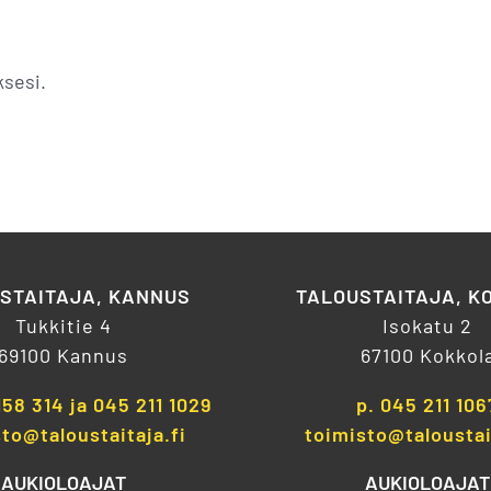
sesi.
STAITAJA, KANNUS
TALOUSTAITAJA, K
Tukkitie 4
Isokatu 2
69100 Kannus
67100 Kokkol
158 314
ja
045 211 1029
p.
045 211 106
to@taloustaitaja.fi
toimisto@taloustai
AUKIOLOAJAT
AUKIOLOAJAT