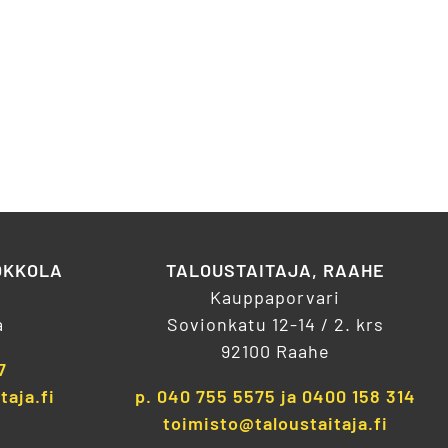
OKKOLA
TALOUSTAITAJA, RAAHE
Kauppaporvari
a
Sovionkatu 12-14 / 2. krs
92100 Raahe
7
taja.fi
p.
040 755 5575
ja
0400 158 314
toimisto@taloustaitaja.fi