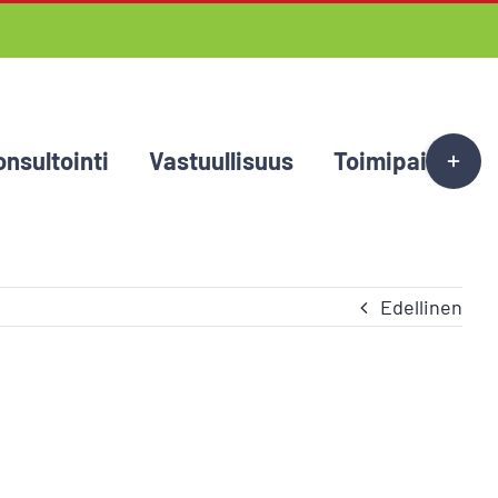
Toggle
onsultointi
Vastuullisuus
Toimipaikat
Sliding
Bar
Area
Edellinen