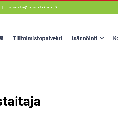
i) |
toimisto@taloustaitaja.fi
Tilitoimistopalvelut
Isännöinti
K
taitaja